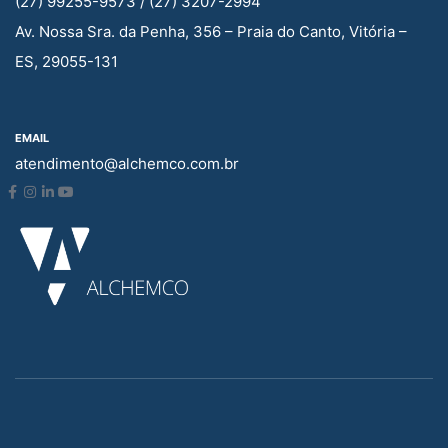
(27) 99255-9573 /
(27) 3207-2994
Av. Nossa Sra. da Penha, 356 – Praia do Canto, Vitória –
ES, 29055-131
EMAIL
atendimento@alchemco.com.br